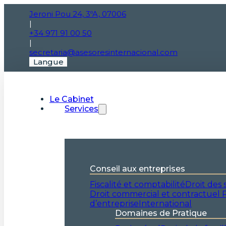
Jeroni Pou 24, 3ºA, 07006
|
+34 971 91 00 50
|
secretaria@asesoresinternacional.com
Langue
Le Cabinet
Services
Conseil aux entreprises
Fiscalité et comptabilité
Droit des 
Droit commercial et contractuel
R
d’entreprise
International
Domaines de Pratique