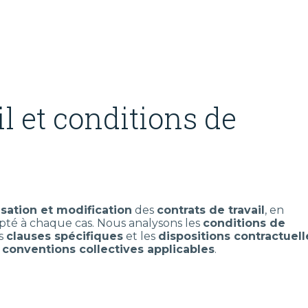
il et conditions de
isation et modification
des
contrats de travail
, en
apté à chaque cas. Nous analysons les
conditions de
es
clauses spécifiques
et les
dispositions contractuell
x
conventions collectives applicables
.