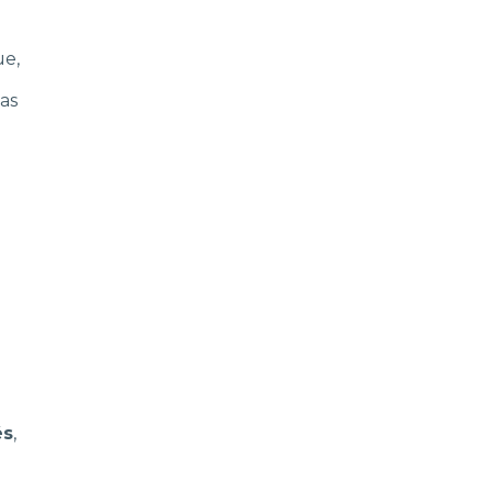
e,
as
és
,