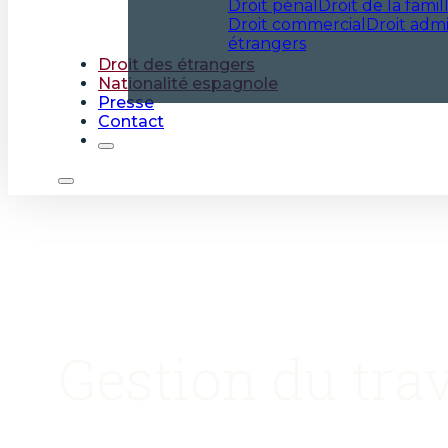
Droit pénal
Droit de la famil
Droit commercial
Droit admi
étrangers
Droit des étrangers
Nationalité espagnole
Presse
Contact
Gestion du trav