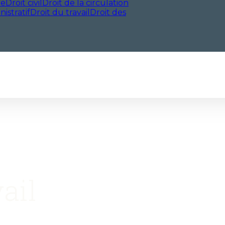
le
Droit civil
Droit de la circulation
nistratif
Droit du travail
Droit des
ail