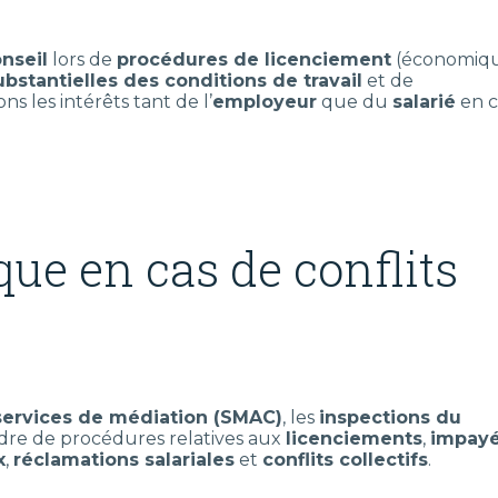
onseil
lors de
procédures de licenciement
(économiqu
bstantielles des conditions de travail
et de
s les intérêts tant de l’
employeur
que du
salarié
en c
que en cas de conflits
services de médiation (SMAC)
, les
inspections du
adre de procédures relatives aux
licenciements
,
impay
x
,
réclamations salariales
et
conflits collectifs
.