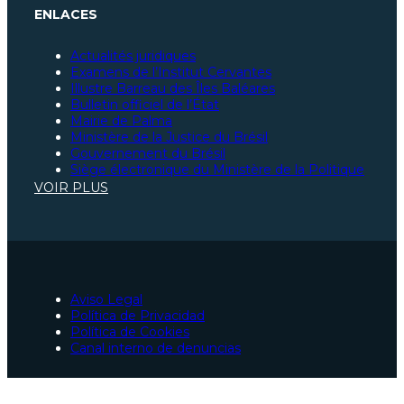
ENLACES
Actualités juridiques
Examens de l’Institut Cervantes
Illustre Barreau des Îles Baléares
Bulletin officiel de l’État
Mairie de Palma
Ministère de la Justice du Brésil
Gouvernement du Brésil
Siège électronique du Ministère de la Politique
Illustre Barreau de São Paulo
VOIR PLUS
Illustre Barreau de Santa Catarina
Illustre Barreau du Pará
Constitution espagnole
Ministère de la Justice d’Espagne
Sécurité sociale
Portail de l’Union européenne
Illustre Barreau de Saragosse
Aviso Legal
Avocats pour la procédure de nationalité espagnole 
Política de Privacidad
Avocats en accidents de la route à Palma
Política de Cookies
Avocats à Palma
Canal interno de denuncias
Avocats pénalistes d’urgence à Palma
Collaborateur à São Paulo, Brésil
Collaborateur au Pará, Brésil