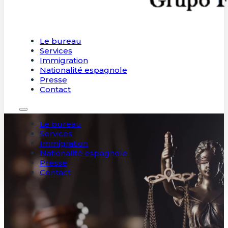
Le bureau
Services
Immigration
Nationalité espagnole
Presse
Contact
Le bureau
Services
Immigration
Nationalité espagnole
Presse
Contact