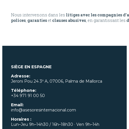
Nous intervenons dans les
litiges avec les compagnies d’
polices
,
garanties
et
clauses abusives
, en garantissant les
d
SIÈGE EN ESPAGNE
Adresse:
Jeroni Pou
24 3º A, 07006, Palma de Mallorca
Téléphone:
+34 971 91 00 50
Email:
info@asesoresinternacional.com
Horaires :
Lun–Jeu 9h–14h30 / 16h–18h30 · Ven 9h–14h