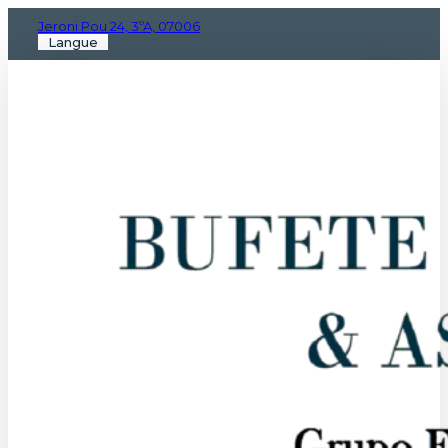
Jeroni Pou 24, 3ºA, 07006
Langue