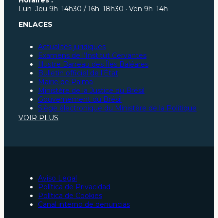
Lun–Jeu 9h–14h30 / 16h–18h30 · Ven 9h–14h
ENLACES
Actualités juridiques
Examens de l’Institut Cervantes
Illustre Barreau des Îles Baléares
Bulletin officiel de l’État
Mairie de Palma
Ministère de la Justice du Brésil
Gouvernement du Brésil
Siège électronique du Ministère de la Politique
Illustre Barreau de São Paulo
VOIR PLUS
Illustre Barreau de Santa Catarina
Illustre Barreau du Pará
Constitution espagnole
Ministère de la Justice d’Espagne
Sécurité sociale
Portail de l’Union européenne
Illustre Barreau de Saragosse
Aviso Legal
Avocats pour la procédure de nationalité espagnole 
Política de Privacidad
Avocats en accidents de la route à Palma
Política de Cookies
Avocats à Palma
Canal interno de denuncias
Avocats pénalistes d’urgence à Palma