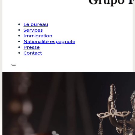
Le bureau
Services
Immigration
Nationalité espagnole
Presse
Contact
Le bureau
Services
Immigration
Nationalité espagnole
Presse
Contact