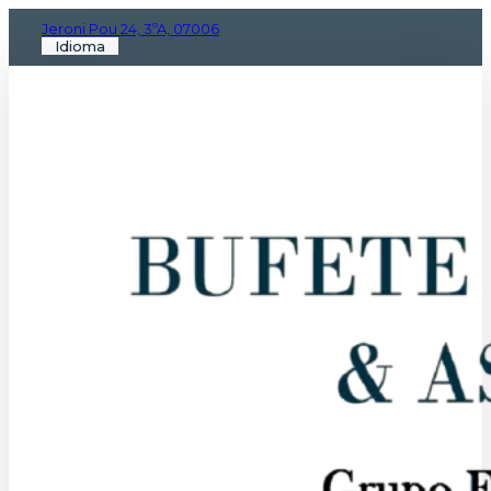
Jeroni Pou 24, 3ºA, 07006
Idioma