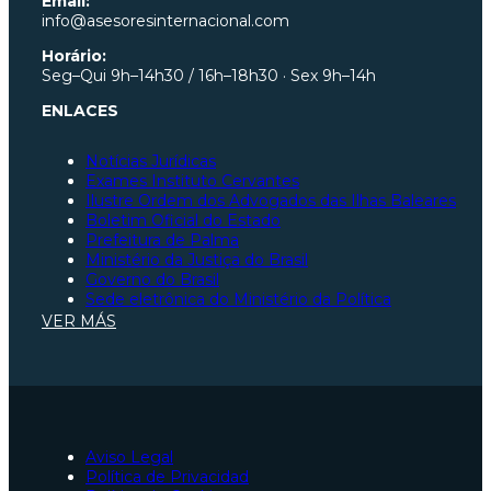
Email:
info@asesoresinternacional.com
Horário:
Seg–Qui 9h–14h30 / 16h–18h30 · Sex 9h–14h
ENLACES
Notícias Jurídicas
Exames Instituto Cervantes
Ilustre Ordem dos Advogados das Ilhas Baleares
Boletim Oficial do Estado
Prefeitura de Palma
Ministério da Justiça do Brasil
Governo do Brasil
Sede eletrônica do Ministério da Política
Ilustre Ordem dos Advogados de São Paulo
VER MÁS
Ilustre Ordem dos Advogados de Santa Catarina
Ilustre Ordem dos Advogados do Pará
Constituição Espanhola
Ministério da Justiça da Espanha
Seguridade Social
Portal da União Europeia
Ilustre Ordem dos Advogados de Saragoça
Aviso Legal
Advogados para tramitação de nacionalidade espan
Política de Privacidad