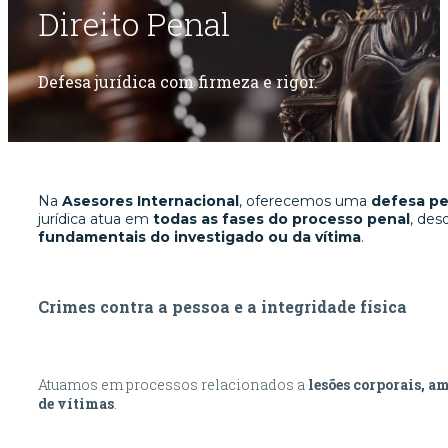
Direito Penal
Defesa jurídica com firmeza e rigor.
Na
Asesores Internacional
, oferecemos uma
defesa pe
jurídica atua em
todas as fases do processo penal
, des
fundamentais do investigado ou da vítima
.
Crimes contra a pessoa e a integridade física
Atuamos em processos relacionados a
lesões corporais, a
de vítimas
.