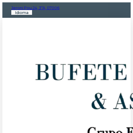
Jeroni Pou 24, 3ºA, 07006
Idioma