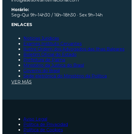
info@asesoresinternacional.com
Horário:
Seg–Qui 9h–14h30 / 16h–18h30 · Sex 9h–14h
ENLACES
Notícias Jurídicas
Exames Instituto Cervantes
Ilustre Ordem dos Advogados das Ilhas Baleares
Boletim Oficial do Estado
Prefeitura de Palma
Ministério da Justiça do Brasil
Governo do Brasil
Sede eletrônica do Ministério da Política
Ilustre Ordem dos Advogados de São Paulo
VER MÁS
Ilustre Ordem dos Advogados de Santa Catarina
Ilustre Ordem dos Advogados do Pará
Constituição Espanhola
Ministério da Justiça da Espanha
Seguridade Social
Portal da União Europeia
Ilustre Ordem dos Advogados de Saragoça
Aviso Legal
Advogados para tramitação de nacionalidade espan
Política de Privacidad
Advogados de acidentes de trânsito em Palma
Política de Cookies