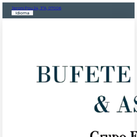
Jeroni Pou 24, 3ºA, 07006
Idioma