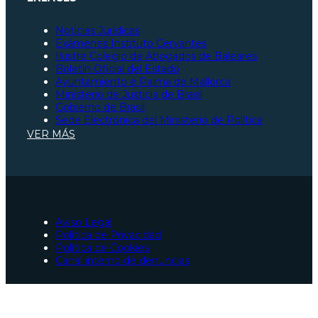
Noticias Juridicas
Exámenes Instituto Cervantes
Ilustre Colegio de Abogados de Baleares
Boletín Oficial del Estado
Ayuntamiento e Palma de Mallorca
Ministerio de Justicia de Brasil
Gobierno de Brasil
Sede Electrónica del Ministerio de Política
Ilustre Colegio de Abogados de São Paulo
VER MÁS
Ilustre Colegio de Abogados de Santa Catarina
Ilustre Colegio de Abogados de Pará
Constitución Española
Ministerio de Justicia de España
Seguridad Social
Portal de la Unión Europea
Ilustre Colegio de Abogados de Zaragoza
Aviso Legal
Abogados tramitación nacionalidad española en Pal
Política de Privacidad
Abogados accidentes de tráfico en Palma
Política de Cookies
Abogados en Palma
Canal interno de denuncias
Abogados penalista urgentes en Palma
Colaborador en São Paulo, Brasil
Colaborador en Pará, Brasil