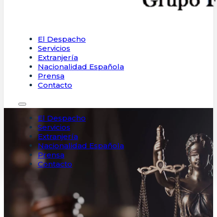
El Despacho
Servicios
Extranjería
Nacionalidad Española
Prensa
Contacto
El Despacho
Servicios
Extranjería
Nacionalidad Española
Prensa
Contacto