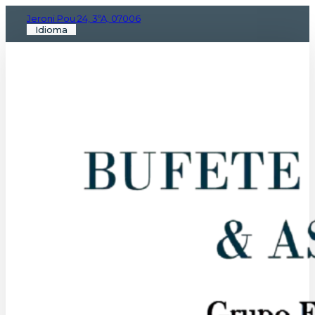
Jeroni Pou 24, 3ºA, 07006
Idioma