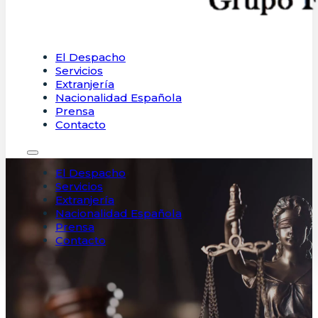
El Despacho
Servicios
Extranjería
Nacionalidad Española
Prensa
Contacto
El Despacho
Servicios
Extranjería
Nacionalidad Española
Prensa
Contacto