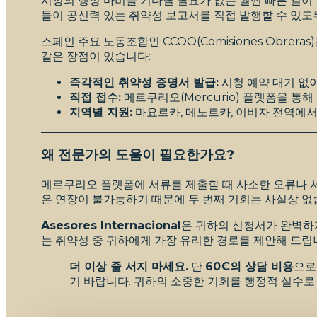
시청의 행정 마비를 기다릴 필요가 없는 훨씬 빠른 길이 
들이 공신력 있는 취약성 보고서를 직접 발행할 수 있도
스페인 주요 노동조합인 CCOO(Comisiones Obre
같은 장점이 있습니다:
즉각적인 취약성 증명서 발급:
시청 예약 대기 없
직접 접수:
메르쿠리오(Mercurio) 플랫폼을 통
지역별 지원:
마요르카, 메노르카, 이비자 전역에서
왜 전문가의 도움이 필요한가요?
메르쿠리오 플랫폼에 서류를 제출할 때 사소한 오류나 
은 연장이 불가능하기 때문에 두 번째 기회는 사실상 없
Asesores Internacional
은 귀하의 신청서가 완벽하게
는 취약성 중 귀하에게 가장 유리한 경로를 제안해 드립
더 이상 줄 서지 마세요.
단
60€의 상담 비용
으로
기 바랍니다. 귀하의 소중한 기회를 행정적 실수로