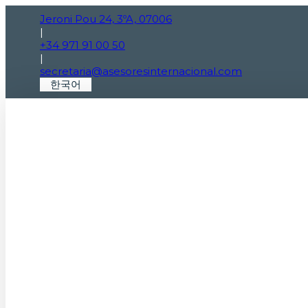
Jeroni Pou 24, 3ºA, 07006
|
+34 971 91 00 50
|
secretaria@asesoresinternacional.com
한국어