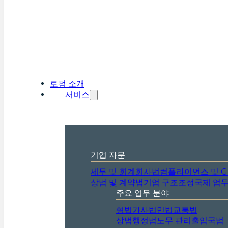
로펌 소개
서비스
기업 자문
세무 및 회계
회사법
컴플라이언스 및 G
상법 및 계약법
기업 구조조정
국제 업
주요 업무 분야
형법
가사법
민법
교통법
상법
행정법
노무 관리
출입국법