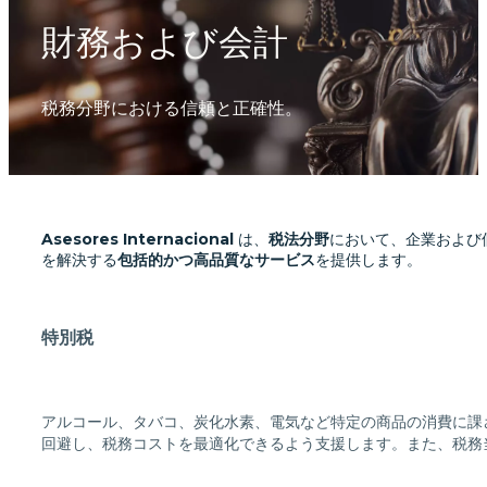
財務および会計
税務分野における信頼と正確性。
Asesores Internacional
は、
税法分野
において、企業および
を解決する
包括的かつ高品質なサービス
を提供します。
特別税
アルコール、タバコ、炭化水素、電気など特定の商品の消費に課
回避し、税務コストを最適化できるよう支援します。また、税務