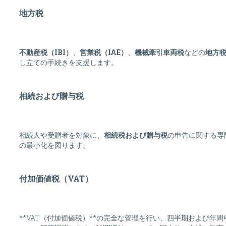
地方税
不動産税（IBI）
、
営業税（IAE）
、
機械牽引車両税
などの
地方
し立ての手続きを支援します。
相続および贈与税
相続人や受贈者を対象に、
相続税および贈与税
の申告に関する専
の最小化を図ります。
付加価値税（VAT）
**VAT（付加価値税）**の完全な管理を行い、四半期および