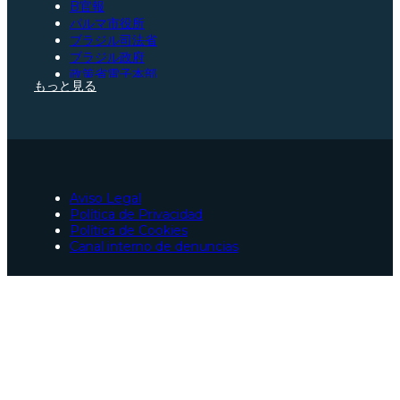
B官報
パルマ市役所
ブラジル司法省
ブラジル政府
政策省電子本部
もっと見る
サンパウロ弁護士会
サンタカタリーナ弁護士会
パラー弁護士会
スペイン憲法
スペイン司法省
社会保障
欧州連合ポータルサイト
Aviso Legal
サラゴサ弁護士会
Política de Privacidad
パルマでのスペイン国籍取得手続きの弁護士
Política de Cookies
パルマの交通事故弁護士
Canal interno de denuncias
パルマの弁護士
パルマの緊急刑事弁護士
サンパウロ（ブラジル）の協力者
パラー（ブラジル）の協力者