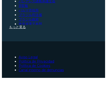
バレアレス諸島弁護士会
B官報
パルマ市役所
ブラジル司法省
ブラジル政府
政策省電子本部
もっと見る
サンパウロ弁護士会
サンタカタリーナ弁護士会
パラー弁護士会
スペイン憲法
スペイン司法省
社会保障
欧州連合ポータルサイト
Aviso Legal
サラゴサ弁護士会
Política de Privacidad
パルマでのスペイン国籍取得手続きの弁護士
Política de Cookies
パルマの交通事故弁護士
Canal interno de denuncias
パルマの弁護士
パルマの緊急刑事弁護士
サンパウロ（ブラジル）の協力者
パラー（ブラジル）の協力者