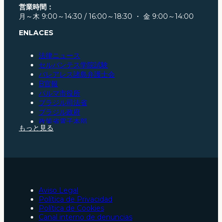
営業時間：
月～木 9:00～14:30 / 16:00～18:30 ・ 金 9:00～14:00
ENLACES
法律ニュース
セルバンテス学院試験
バレアレス諸島弁護士会
B官報
パルマ市役所
ブラジル司法省
ブラジル政府
政策省電子本部
もっと見る
サンパウロ弁護士会
サンタカタリーナ弁護士会
パラー弁護士会
スペイン憲法
スペイン司法省
社会保障
欧州連合ポータルサイト
Aviso Legal
サラゴサ弁護士会
Política de Privacidad
パルマでのスペイン国籍取得手続きの弁護士
Política de Cookies
パルマの交通事故弁護士
Canal interno de denuncias